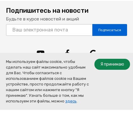
Подпишитесь на новости
Будьте в курсе новостей и акций
Подписаться
YouTube
Facebook
Google
Мы используем файлы cookie, чтобы
Я принимаю
сделать наш сайт максимально удобным
для Вас. Чтобы согласиться с
использованием файлов cookie на Вашем
устройстве, просто продолжайте работу с
нашим сайтом или нажмите кнопку "Я
(044) 426-91-91
принимаю". Узнать больше о том, как мы
Filter Products
(044) 426-91-92
используем эти файлы, можно
здесь
.
(067) 507-07-00
Украина, 04074 г. Киев, ул. Луговая 1А (заезд с ул.
Бережанская)