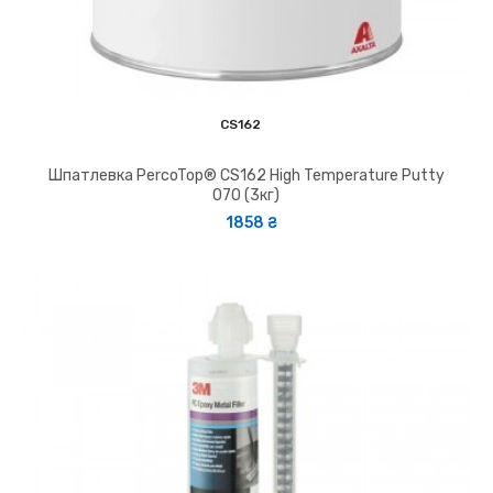
CS162
Шпатлевка PercoTop® CS162 High Temperature Putty
070 (3кг)
1858 ₴