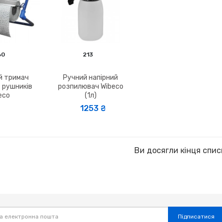
60
213
й тримач
Ручний напірний
 рушників
розпилювач Wibeco
eco
(1л)
1253 ₴
Ви досягли кінця спис
Підписатися