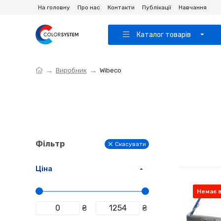
На головну
Про нас
Контакти
Публікації
Навчання
Каталог товарів
Виробник
Wibeco
Фільтр
Скасувати
Ціна
Немає в
₴
₴