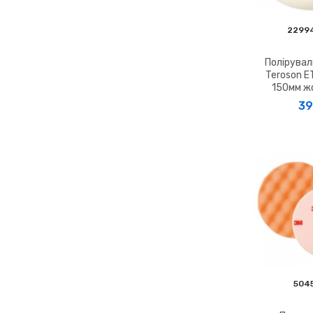
2299
Полірувал
Teroson E
150мм ж
39
504