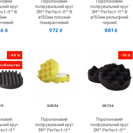
оновий
Поролоновий
Поролоновий
ьний круг
полірувальний круг
полірувальний круг
ct-It™ III
3M™ Perfect-It™ III
3M™ Perfect-It™ III
3мм
ø150мм плоский
ø150мм рельєфний
нчевий
помаранчевий
чорний
6 ₴
972 ₴
881 ₴
-49 %
-75 %
иробництва
29
50536
05726
оновий
Поролоновий
Поролоновий
ьний круг
полірувальний круг
полірувальний круг
fect-It™
3M™ Perfect-It™
3M™ Perfect-It™