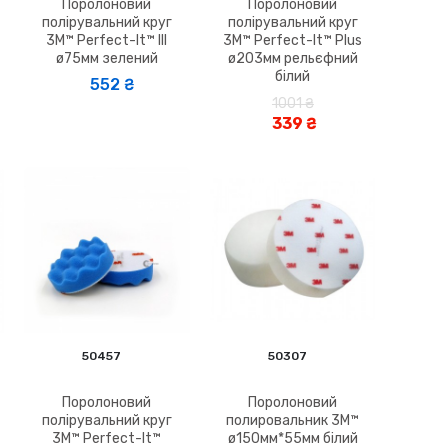
Поролоновий
Поролоновий
полірувальний круг
полірувальний круг
3M™ Perfect-It™ III
3M™ Perfect-It™ Plus
ø75мм зелений
ø203мм рельєфний
білий
552 ₴
1001 ₴
339 ₴
50457
50307
Поролоновий
Поролоновий
полірувальний круг
полировальник 3M™
3M™ Perfect-It™
ø150мм*55мм білий