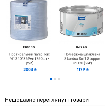
130080
86948
Протиральний папір Tork
Поліефірна шпаклівка
W1 340*369мм (750шт/
Standox Soft Stopper
рул)
U1090 (2кг)
2003 ₴
1179 ₴
Нещодавно переглянуті товари