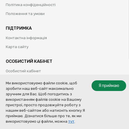
Політика конфіденційності
Положення та умови
ПІДТРИМКА
Контактна інформація
Карта сайту
ОСОБИСТИЙ КАБІНЕТ
Особистий кабінет
Історія замовлень
Ми використовуємо файли cookie, щоб
Я приймаю
зробити наш веб-сайт максимально
Обрані товари
зручним для Вас. Щоб погодитись з
використанням файлів cookie на Вашому
пристрої, просто продовжуйте роботу з
нашим веб-сайтом або натисніть кнопку Я
© Колор Систем ТОВ | Професійні рішення для кузовного ремонту |
приймаю. Дізнатися більше про те, як ми
2009-2020
Купити
використовуємо ці файли, можна
тут
.