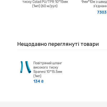
тиску Colad PU/TPR 10*15мм
9мм*10м з швид
(1мп) (60 м/рул)
з'єднан
7303 
Нещодавно переглянуті товари
Повітряний шланг
високого тиску
Spanesi 10*15.5мм
(1мп)
134 ₴