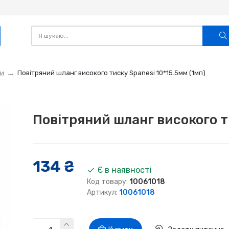
и
Повітряний шланг високого тиску Spanesi 10*15.5мм (1мп)
Повітряний шланг високого т
134 ₴
Є в наявності
Код товару:
10061018
Артикул:
10061018