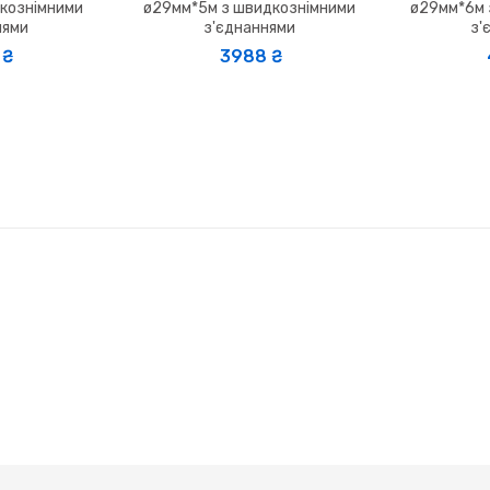
кознімними
ø29мм*5м з швидкознімними
ø29мм*6м 
нями
з'єднаннями
з'
₴
3988 ₴