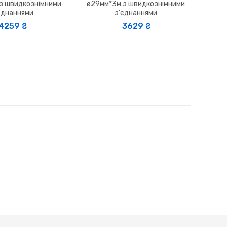
з швидкознімними
ø29мм*3м з швидкознімними
єднаннями
з'єднаннями
4259 ₴
3629 ₴