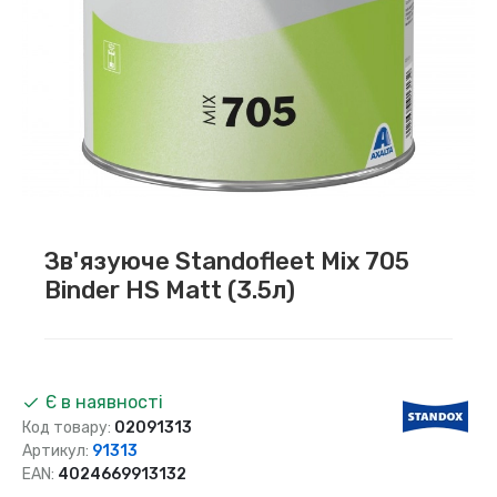
Зв'язуюче Standofleet Mix 705
Binder HS Matt (3.5л)
Є в наявності
Код товару:
02091313
Артикул:
91313
EAN:
4024669913132