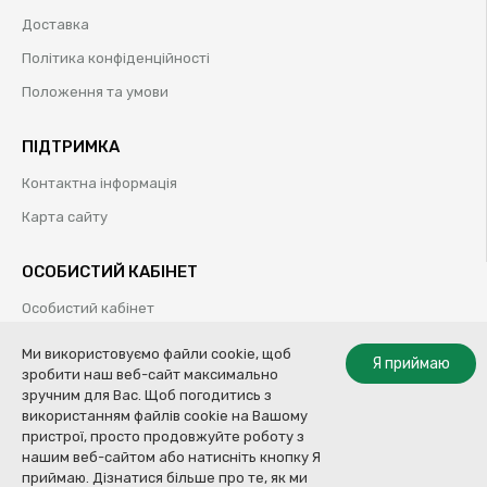
Доставка
Політика конфіденційності
Положення та умови
ПІДТРИМКА
Контактна інформація
Карта сайту
ОСОБИСТИЙ КАБІНЕТ
Особистий кабінет
Історія замовлень
Ми використовуємо файли cookie, щоб
Я приймаю
зробити наш веб-сайт максимально
Обрані товари
зручним для Вас. Щоб погодитись з
використанням файлів cookie на Вашому
пристрої, просто продовжуйте роботу з
нашим веб-сайтом або натисніть кнопку Я
© Колор Систем ТОВ | Професійні рішення для кузовного ремонту |
приймаю. Дізнатися більше про те, як ми