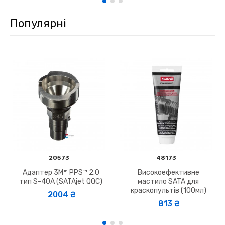
Популярні
20573
48173
Адаптер 3M™ PPS™ 2.0
Високоефективне
тип S-40A (SATAjet QQC)
мастило SATA для
краскопультів (100мл)
2004 ₴
813 ₴