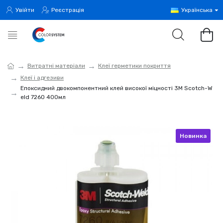
Увійти
Реєстрація
Українська
Витратні матеріали
Клеї герметики покриття
Клеї і адгезиви
Епоксидний двокомпонентний клей високої міцності 3M Scotch-W
eld 7260 400мл
Новинка