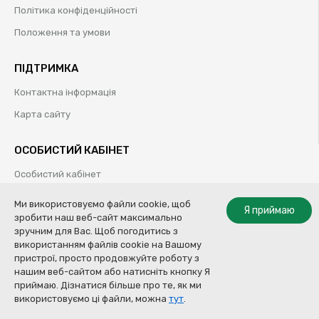
Політика конфіденційності
Положення та умови
ПІДТРИМКА
Контактна інформація
Карта сайту
ОСОБИСТИЙ КАБІНЕТ
Особистий кабінет
Історія замовлень
Ми використовуємо файли cookie, щоб
Я приймаю
зробити наш веб-сайт максимально
Обрані товари
зручним для Вас. Щоб погодитись з
використанням файлів cookie на Вашому
пристрої, просто продовжуйте роботу з
нашим веб-сайтом або натисніть кнопку Я
© Колор Систем ТОВ | Професійні рішення для кузовного ремонту |
приймаю. Дізнатися більше про те, як ми
2009-2020
Купити
використовуємо ці файли, можна
тут
.