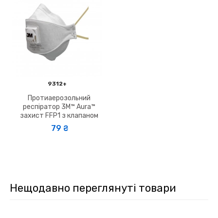
9312+
Протиаерозольний
респіратор 3M™ Aura™
захист FFP1 з клапаном
79 ₴
Нещодавно переглянуті товари