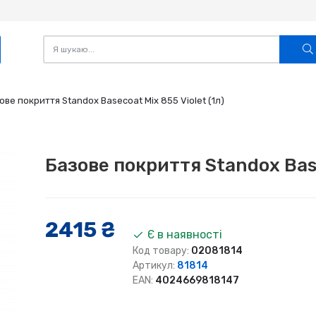
ове покриття Standox Basecoat Mix 855 Violet (1л)
Базове покриття Standox Base
2415 ₴
Є в наявності
Код товару:
02081814
Артикул:
81814
EAN:
4024669818147