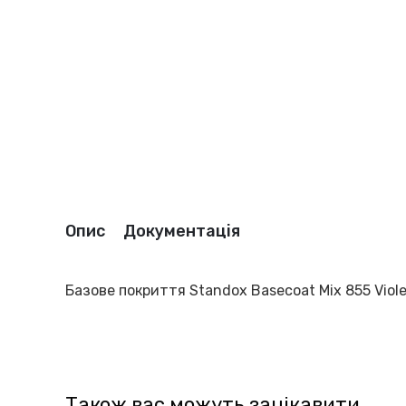
Опис
Документація
Базове покриття Standox Basecoat Mix 855 Violet
Також вас можуть зацікавити