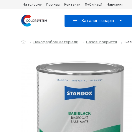
На головну
Про нас
Контакти
Публікації
Навчання
Каталог товарів
Лакофарбові матеріали
Базові покриття
Баз