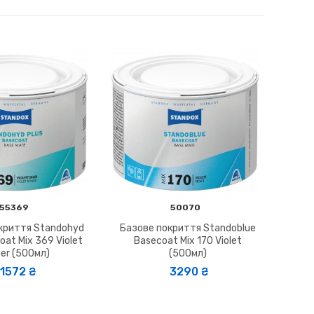
55369
50070
криття Standohyd
Базове покриття Standoblue
oat Mix 369 Violet
Basecoat Mix 170 Violet
er (500мл)
(500мл)
1572 ₴
3290 ₴