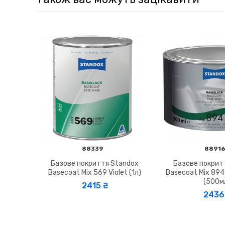
88339
8891
Базове покриття Standox
Базове покрит
Basecoat Mix 569 Violet (1л)
Basecoat Mix 894 
(500м
2415 ₴
2436 