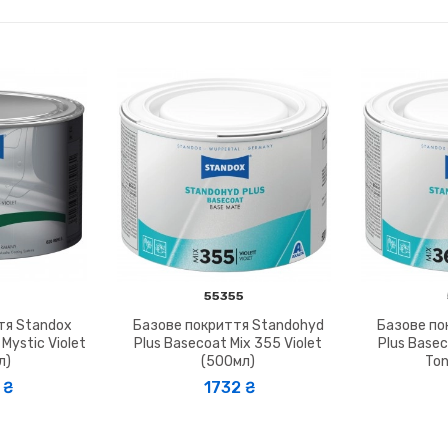
6
55355
тя Standox
Базове покриття Standohyd
Базове по
Mystic Violet
Plus Basecoat Mix 355 Violet
Plus Basec
л)
(500мл)
Ton
₴
1732 ₴