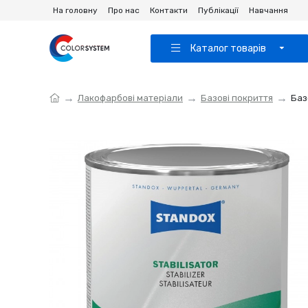
На головну
Про нас
Контакти
Публікації
Навчання
Каталог товарів
Лакофарбові матеріали
Базові покриття
Баз