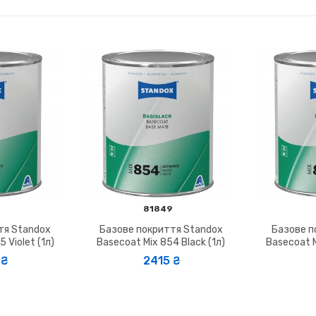
81849
тя Standox
Базове покриття Standox
Базове п
 Violet (1л)
Basecoat Mix 854 Black (1л)
Basecoat M
₴
2415 ₴