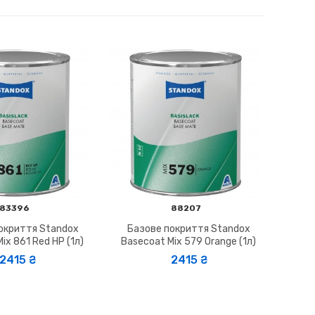
83396
88207
окриття Standox
Базове покриття Standox
ix 861 Red HP (1л)
Basecoat Mix 579 Orange (1л)
2415 ₴
2415 ₴