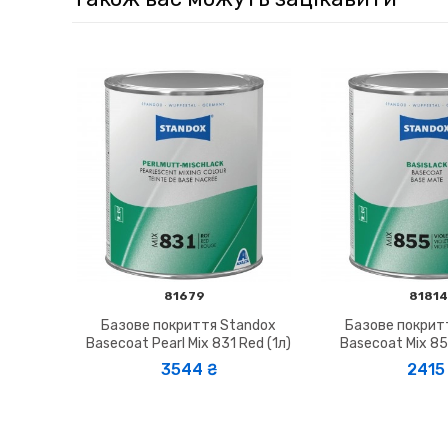
81679
81814
Базове покриття Standox
Базове покрит
Basecoat Pearl Mix 831 Red (1л)
Basecoat Mix 855
3544 ₴
2415 