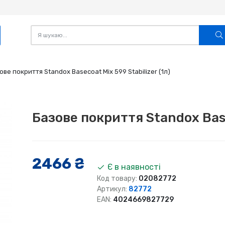
ове покриття Standox Basecoat Mix 599 Stabilizer (1л)
Базове покриття Standox Basec
2466 ₴
Є в наявності
Код товару:
02082772
Артикул:
82772
EAN:
4024669827729