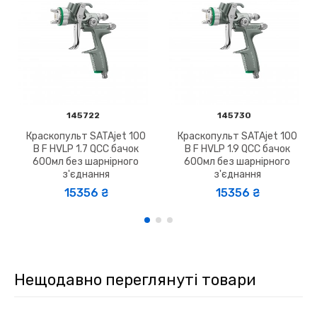
145722
145730
Краскопульт SATAjet 100
Краскопульт SATAjet 100
B F HVLP 1.7 QCC бачок
B F HVLP 1.9 QCC бачок
600мл без шарнірного
600мл без шарнірного
з'єднання
з'єднання
15356 ₴
15356 ₴
Нещодавно переглянуті товари