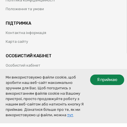
Політика конфіденційності
Положення та умови
ПІДТРИМКА
Контактна інформація
Карта сайту
ОСОБИСТИЙ КАБІНЕТ
Особистий кабінет
Історія замовлень
Ми використовуємо файли cookie, щоб
Я приймаю
зробити наш веб-сайт максимально
Обрані товари
зручним для Вас. Щоб погодитись з
використанням файлів cookie на Вашому
пристрої, просто продовжуйте роботу з
нашим веб-сайтом або натисніть кнопку Я
© Колор Систем ТОВ | Професійні рішення для кузовного ремонту |
приймаю. Дізнатися більше про те, як ми
2009-2020
Повідомити про наявність
використовуємо ці файли, можна
тут
.