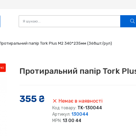
Протиральний папір Tork Plus М2 340*235мм (368шт/рул)
ті
Протиральний папір Tork Pl
355 ₴
Немає в наявності
Код товару:
TK-130044
Артикул:
130044
MPN:
13 00 44