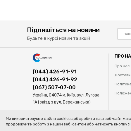
Підпишіться на новини
Будьте в курсі новин та акцій
ПРО Н
Про нас
(044) 426-91-91
Доставк
(044) 426-91-92
Політика
(067) 507-07-00
Положен
Україна, 04074 м. Київ, вул. Лугова
1А (заїзд з вул. Бережанська)
Ми використовуємо файли cookie, щоб зробити наш веб-сайт макс
Our Site Uses Cookies
By clicking Agree, you agree to
продовжуйте роботу з нашим веб-сайтом або натисніть кнопку Я 
© Колор Систем ТОВ | Професійні рішення для кузовного ремон