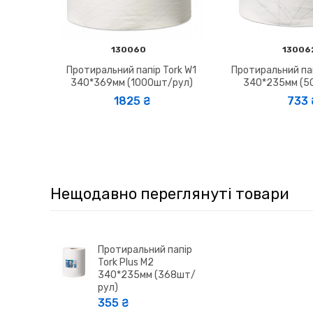
130060
13006
Протиральний папір Tork W1
Протиральний пап
340*369мм (1000шт/рул)
340*235мм (5
1825 ₴
733 ₴
Нещодавно переглянуті товари
Протиральний папір
Tork Plus М2
340*235мм (368шт/
рул)
355 ₴