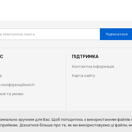
Підписатися
АС
ПІДТРИМКА
Контактна інформація
а
Карта сайту
 конфіденційності
ня та умови
имально зручним для Вас. Щоб погодитись з використанням файлів c
 our
terms of service
,
privacy policy
and
cookies policy
.
приймаю. Дізнатися більше про те, як ми використовуємо ці файли,
ту | 2009-2020