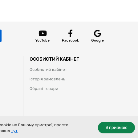
YouTube
Facebook
Google
ОСОБИСТИЙ КАБІНЕТ
Особистий кабінет
Історія замовлень
Обрані товари
ookie на Вашому пристрої, просто
Я приймаю
Opt Out
Allow cookies
 можна
тут
.