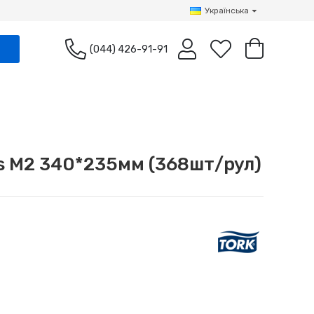
Українська
(044) 426-91-91
us М2 340*235мм (368шт/рул)