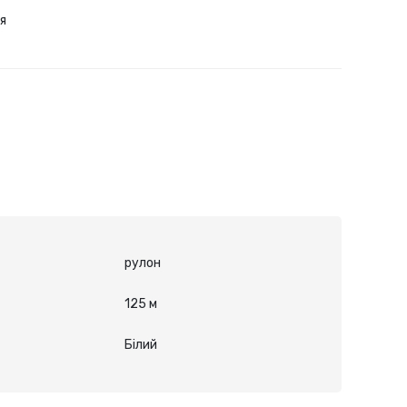
я
рулон
125 м
Білий