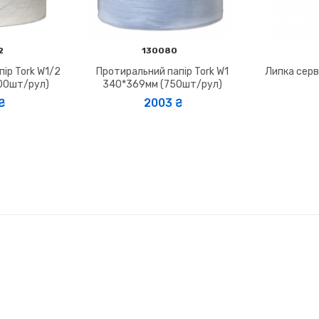
2
130080
ір Tork W1/2
Протиральний папір Tork W1
Липка серв
00шт/рул)
340*369мм (750шт/рул)
2003 ₴