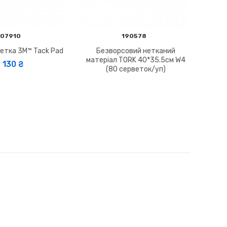
07910
190578
етка 3M™ Tack Pad
Безворсовий нетканий
матеріал TORK 40*35.5см W4
130 ₴
(80 серветок/уп)