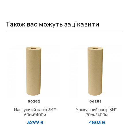
Також вас можуть зацікавити
06282
06283
Маскуючий папір 3M™
Маскуючий папір 3M™
60см*400м
90см*400м
3299 ₴
4803 ₴