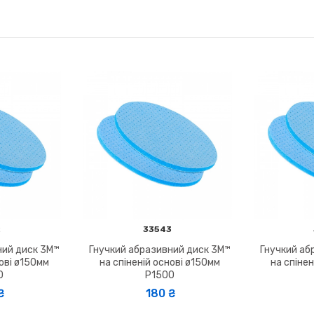
2
33543
ний диск 3M™
Гнучкий абразивний диск 3M™
Гнучкий аб
нові ø150мм
на спіненій основі ø150мм
на спінен
0
P1500
180 ₴