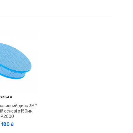
33544
разивний диск 3M™
ій основі ø150мм
P2000
180 ₴