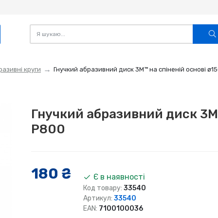
разивні круги
Гнучкий абразивний диск 3M™ на спіненій основі ø1
Гнучкий абразивний диск 3M™
P800
180 ₴
Є в наявності
Код товару:
33540
Артикул:
33540
EAN:
7100100036