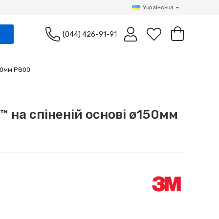
Українська
(044) 426-91-91
50мм P800
 на спіненій основі ø150мм