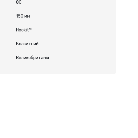
80
150 мм
Hookit™
Блакитний
Великобританія