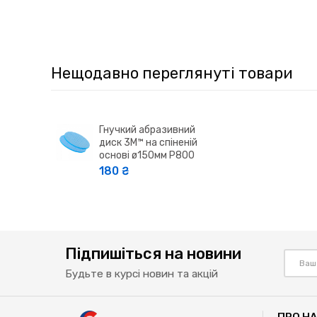
Нещодавно переглянуті товари
Гнучкий абразивний
диск 3M™ на спіненій
основі ø150мм P800
180 ₴
Підпишіться на новини
Будьте в курсі новин та акцій
ПРО Н