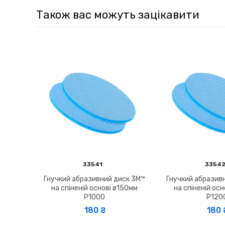
Також вас можуть зацікавити
33541
3354
Гнучкий абразивний диск 3M™
Гнучкий абразив
на спіненій основі ø150мм
на спіненій ос
P1000
P120
180 ₴
180 ₴