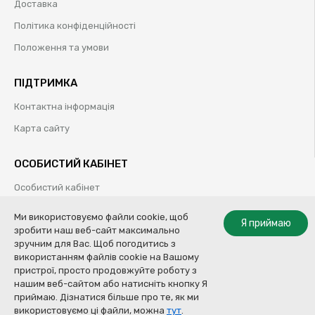
Доставка
Політика конфіденційності
Положення та умови
ПІДТРИМКА
Контактна інформація
Карта сайту
ОСОБИСТИЙ КАБІНЕТ
Особистий кабінет
Історія замовлень
Ми використовуємо файли cookie, щоб
Я приймаю
зробити наш веб-сайт максимально
Обрані товари
зручним для Вас. Щоб погодитись з
використанням файлів cookie на Вашому
пристрої, просто продовжуйте роботу з
нашим веб-сайтом або натисніть кнопку Я
© Колор Систем ТОВ | Професійні рішення для кузовного ремонту |
приймаю. Дізнатися більше про те, як ми
2009-2020
Купити
використовуємо ці файли, можна
тут
.