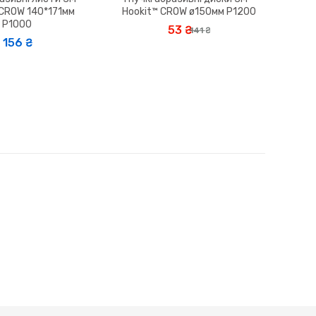
 CROW 140*171мм
Hookit™ CROW ø150мм P1200
P1000
53 ₴
141 ₴
156 ₴