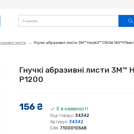
разивні листи
Гнучкі абразивні листи 3M™ Hookit™ CROW 140*171мм
Гнучкі абразивні листи 3M™ 
P1200
156 ₴
Є в наявності
Код товару:
34342
Артикул:
34342
EAN:
7100010568