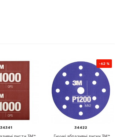
-62 %
34341
34422
разивні листи 3M™
Гнучкі абразивні диски 3M™