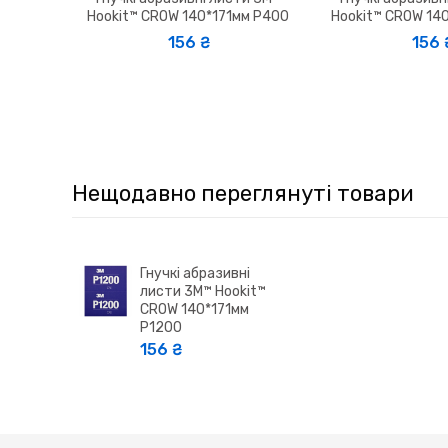
Hookit™ CROW 140*171мм P400
Hookit™ CROW 14
156 ₴
156 ₴
Нещодавно переглянуті товари
Гнучкі абразивні
листи 3M™ Hookit™
CROW 140*171мм
P1200
156 ₴