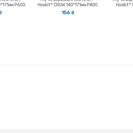
0*171мм P600
Hookit™ CROW 140*171мм P800
Hookit™
156 ₴