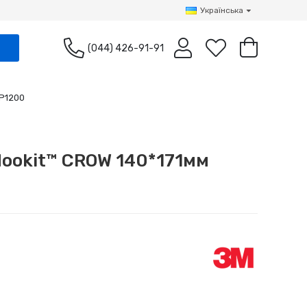
Українська
(044) 426-91-91
 P1200
Hookit™ CROW 140*171мм