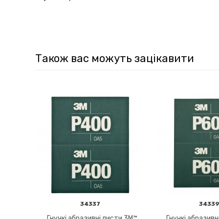
Також вас можуть зацікавити
34337
3433
Гнучкі абразивні листи 3M™
Гнучкі абразивн