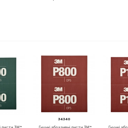
9
34340
і листи 3M™
Гнучкі абразивні листи 3M™
Гнучкі аб