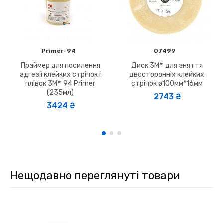
Primer-94
07499
Праймер для посилення
Диск 3M™ для зняття
адгезії клейких стрічок і
двосторонніх клейких
плівок 3M™ 94 Primer
стрічок ø100мм*16мм
(235мл)
2743 ₴
3424 ₴
Нещодавно переглянуті товари