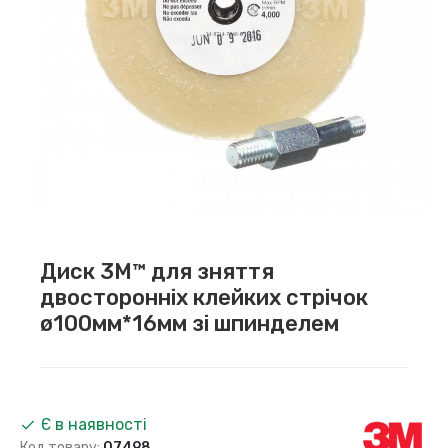
Диск 3M™ для зняття
двосторонніх клейких стрічок
ø100мм*16мм зі шпинделем
Є в наявності
Код товару:
07498