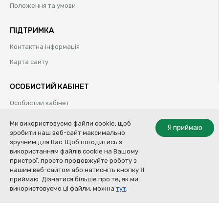
Положення та умови
ПІДТРИМКА
Контактна інформація
Карта сайту
ОСОБИСТИЙ КАБІНЕТ
Особистий кабінет
Історія замовлень
Ми використовуємо файли cookie, щоб
Я приймаю
зробити наш веб-сайт максимально
Обрані товари
зручним для Вас. Щоб погодитись з
використанням файлів cookie на Вашому
пристрої, просто продовжуйте роботу з
нашим веб-сайтом або натисніть кнопку Я
© Колор Систем ТОВ | Професійні рішення для кузовного ремонту |
приймаю. Дізнатися більше про те, як ми
2009-2020
Купити
використовуємо ці файли, можна
тут
.