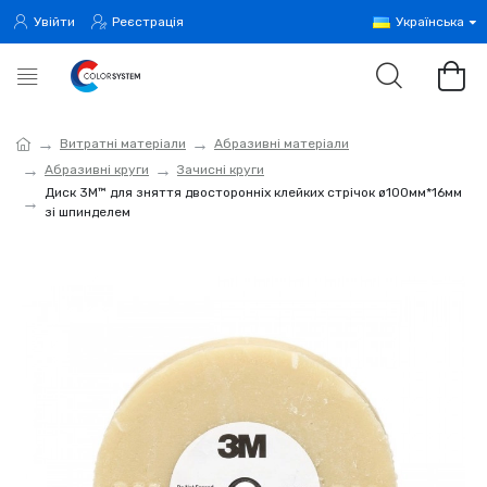
Увійти
Реєстрація
Українська
Витратні матеріали
Абразивні матеріали
Абразивні круги
Зачисні круги
Диск 3M™ для зняття двосторонніх клейких стрічок ø100мм*16мм
зі шпинделем