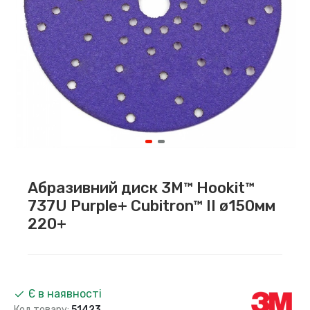
Абразивний диск 3M™ Hookit™
737U Purple+ Cubitron™ II ø150мм
220+
Є в наявності
Код товару:
51423