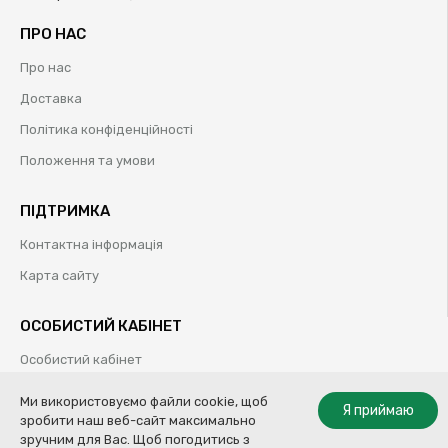
ПРО НАС
Про нас
Доставка
Політика конфіденційності
Положення та умови
ПІДТРИМКА
Контактна інформація
Карта сайту
ОСОБИСТИЙ КАБІНЕТ
Особистий кабінет
Історія замовлень
Ми використовуємо файли cookie, щоб
Я приймаю
зробити наш веб-сайт максимально
Обрані товари
зручним для Вас. Щоб погодитись з