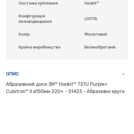
Система кріплення
Hookit™
Конфігурація
LD177A
пиловідведення
Колір
Фіолетовий
Країна виробництва
Великобританія
ОПИС
Абразивний диск 3M™ Hookit™ 737U Purple+
Cubitron™ II ø150мм 220+ - 51423 - Абразивні круги