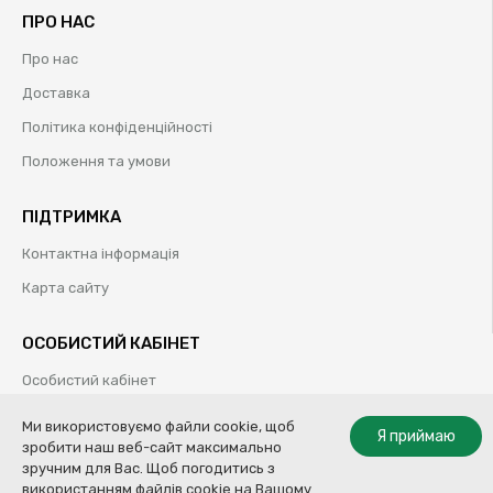
ПРО НАС
Про нас
Доставка
Політика конфіденційності
Положення та умови
ПІДТРИМКА
Контактна інформація
Карта сайту
ОСОБИСТИЙ КАБІНЕТ
Особистий кабінет
Історія замовлень
Ми використовуємо файли cookie, щоб
Я приймаю
зробити наш веб-сайт максимально
Обрані товари
зручним для Вас. Щоб погодитись з
використанням файлів cookie на Вашому