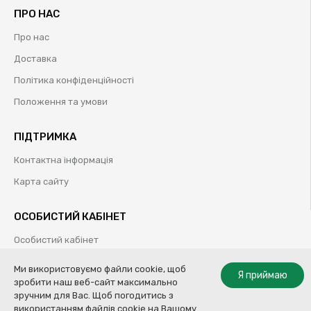
ПРО НАС
Про нас
Доставка
Політика конфіденційності
Положення та умови
ПІДТРИМКА
Контактна інформація
Карта сайту
ОСОБИСТИЙ КАБІНЕТ
Особистий кабінет
Історія замовлень
Ми використовуємо файли cookie, щоб
Я приймаю
зробити наш веб-сайт максимально
Обрані товари
зручним для Вас. Щоб погодитись з
використанням файлів cookie на Вашому