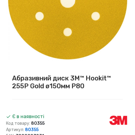
Абразивний диск 3M™ Hookit™
255P Gold ø150мм P80
Є в наявності
Код товару:
80355
Артикул:
80355