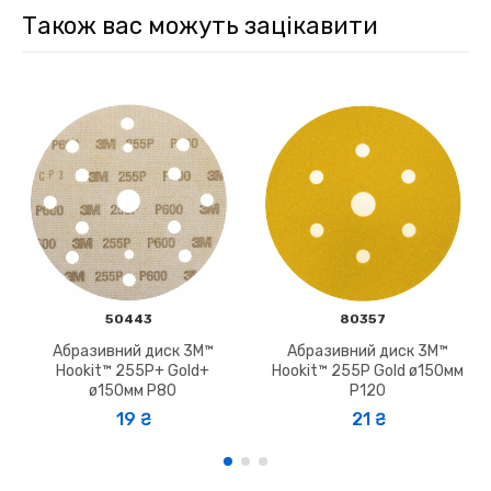
Також вас можуть зацікавити
50443
80357
Абразивний диск 3M™
Абразивний диск 3M™
Hookit™ 255P+ Gold+
Hookit™ 255P Gold ø150мм
ø150мм P80
P120
19 ₴
21 ₴