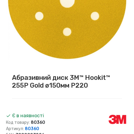
Абразивний диск 3M™ Hookit™
255P Gold ø150мм P220
Є в наявності
Код товару:
80360
Артикул:
80360