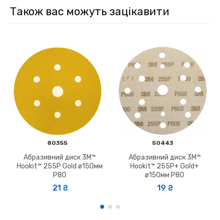
Також вас можуть зацікавити
80355
50443
Абразивний диск 3M™
Абразивний диск 3M™
Hookit™ 255P Gold ø150мм
Hookit™ 255P+ Gold+
P80
ø150мм P80
21 ₴
19 ₴