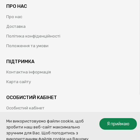
ПРО НАС
Про нас
Доставка
Політика конфіденційності
Положення та умови
ПІДТРИМКА
Контактна інформація
Карта сайту
ОСОБИСТИЙ КАБІНЕТ
Особистий кабінет
Історія замовлень
Ми використовуємо файли cookie, щоб
Я приймаю
зробити наш веб-сайт максимально
Обрані товари
зручним для Вас. Щоб погодитись з
використанням файлів cookie на Вашому