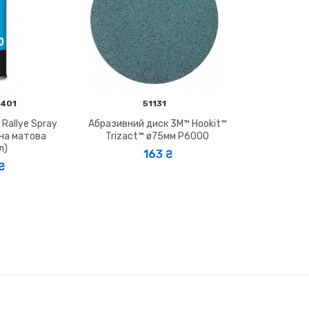
401
51131
 Rallye Spray
Абразивний диск 3M™ Hookit™
рна матова
Trizact™ ø75мм P6000
л)
163 ₴