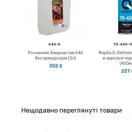
646-5
70-420-0
Розчинник Химреактив 646
Фарба Q-Refinish
без прекурсорів (5л)
в аерозолі чо
(400м
302 ₴
237 ₴
Нещодавно переглянуті товари