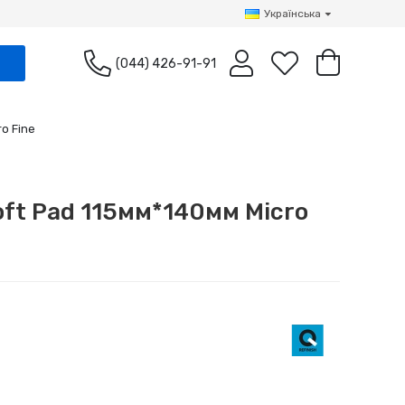
Українська
(044) 426-91-91
o Fine
oft Pad 115мм*140мм Micro