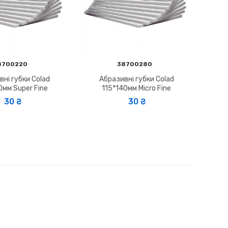
8700220
38700280
ні губки Colad
Абразивні губки Colad
0мм Super Fine
115*140мм Micro Fine
30 ₴
30 ₴