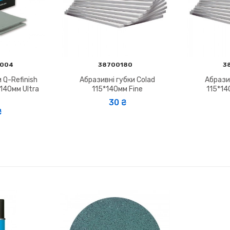
0004
38700180
3
 Q-Refinish
Абразивні губки Colad
Абразив
140мм Ultra
115*140мм Fine
115*14
30 ₴