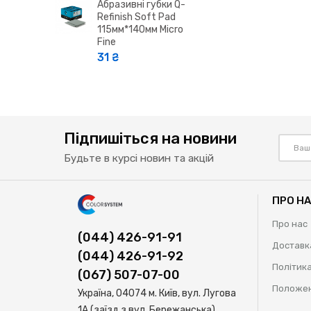
Абразивні губки Q-
Refinish Soft Pad
115мм*140мм Micro
Fine
31 ₴
Підпишіться на новини
Будьте в курсі новин та акцій
ПРО Н
Про нас
(044) 426-91-91
Доставк
(044) 426-91-92
Політика
(067) 507-07-00
Положен
Україна, 04074 м. Київ, вул. Лугова
1А (заїзд з вул. Бережанська)