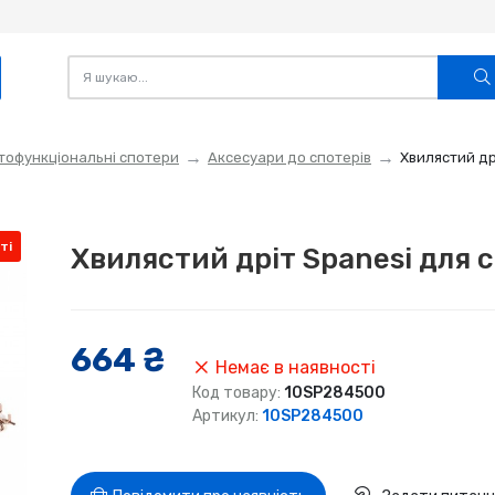
тофункціональні спотери
Аксесуари до спотерів
Хвилястий др
ті
Хвилястий дріт Spanesi для 
664 ₴
Немає в наявності
Код товару:
10SP284500
Артикул:
10SP284500