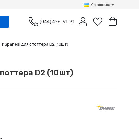
Українська
(044) 426-91-91
іт Spanesi для споттера D2 (10шт)
споттера D2 (10шт)