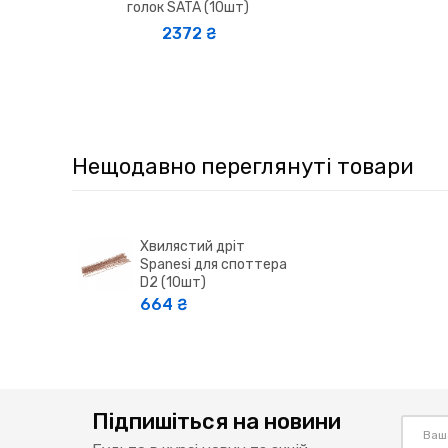
голок SATA (10шт)
2372 ₴
Нещодавно переглянуті товари
Хвилястий дріт
Spanesi для споттера
D2 (10шт)
664 ₴
Підпишіться на новини