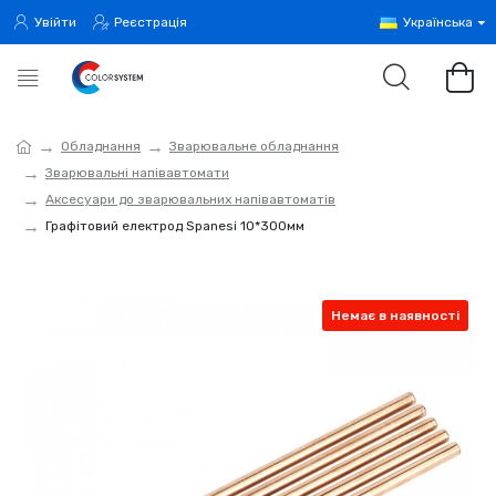
Увійти
Реєстрація
Українська
Обладнання
Зварювальне обладнання
Зварювальні напівавтомати
Аксесуари до зварювальних напівавтоматів
Графітовий електрод Spanesi 10*300мм
Немає в наявності