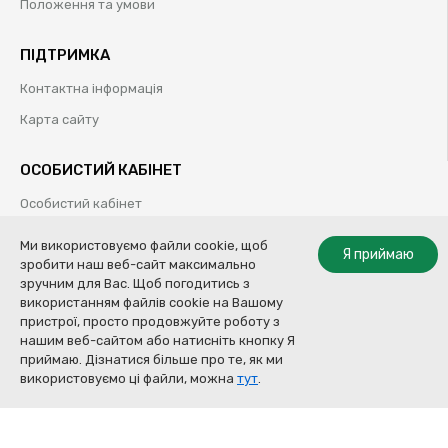
Положення та умови
ПІДТРИМКА
Контактна інформація
Карта сайту
ОСОБИСТИЙ КАБІНЕТ
Особистий кабінет
Історія замовлень
Ми використовуємо файли cookie, щоб
Я приймаю
зробити наш веб-сайт максимально
Обрані товари
зручним для Вас. Щоб погодитись з
використанням файлів cookie на Вашому
пристрої, просто продовжуйте роботу з
нашим веб-сайтом або натисніть кнопку Я
© Колор Систем ТОВ | Професійні рішення для кузовного ремонту |
приймаю. Дізнатися більше про те, як ми
2009-2020
Купити
використовуємо ці файли, можна
тут
.