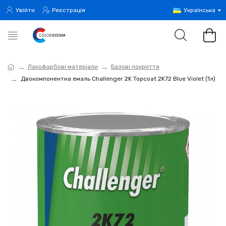
Увійти
Реєстрація
Українська
Лакофарбові матеріали
Базові покриття
Двокомпонентна емаль Challenger 2K Topcoat 2K72 Blue Violet (1л)