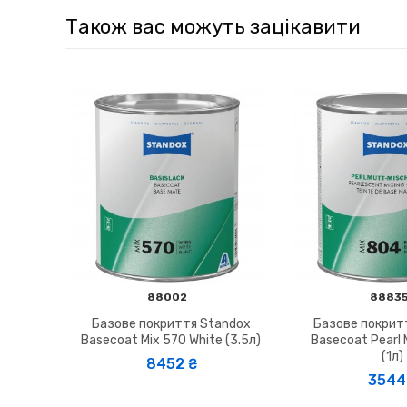
Також вас можуть зацікавити
88002
8883
Базове покриття Standox
Базове покрит
Basecoat Mix 570 White (3.5л)
Basecoat Pearl 
(1л)
8452 ₴
3544 