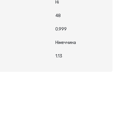
Ні
48
0.999
Німеччина
1.13