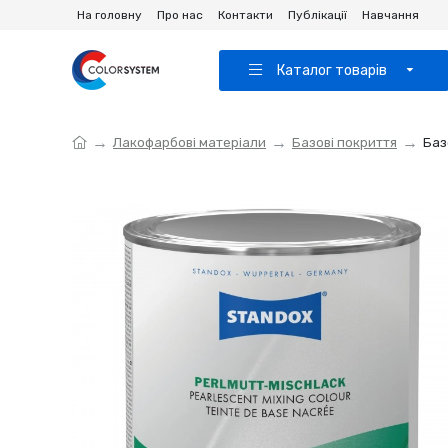
На головну
Про нас
Контакти
Публікації
Навчання
Каталог товарів
Лакофарбові матеріали
Базові покриття
Баз