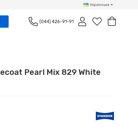
Українська
(044) 426-91-91
coat Pearl Mix 829 White