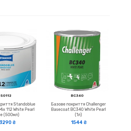
50112
BC340
криття Standoblue
Базове покриття Challenger
ix 112 White Pearl
Basecoat BC340 White Pearl
ne (500мл)
(1л)
3290 ₴
1544 ₴