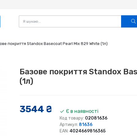
ове покриття Standox Basecoat Pearl Mix 829 White (1л)
Базове покриття Standox Base
(1л)
3544 ₴
Є в наявності
Код товару:
02081636
Артикул:
81636
EAN:
4024669816365