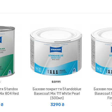
5
50111
тя Standox
Базове покриття Standoblue
Базове по
Mix 804 Red
Basecoat Mix 111 White Pearl
Basecoat M
(500мл)
Fi
₴
3290 ₴