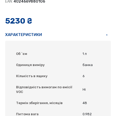
EAN:
4024669880106
5230 ₴
ХАРАКТЕРИСТИКИ
Об `єм
1 л
Одиниця виміру
банка
Кількість в ящику
6
Відповідність вимогам по емісії
Ні
VOC
Термін зберігання, місяців
48
Питома вага
0.982