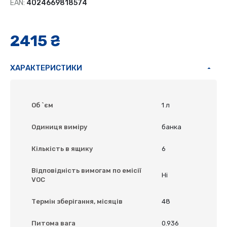
EAN:
4024669818574
2415 ₴
ХАРАКТЕРИСТИКИ
Об `єм
1 л
Одиниця виміру
банка
Кількість в ящику
6
Відповідність вимогам по емісії
Ні
VOC
Термін зберігання, місяців
48
Питома вага
0.936