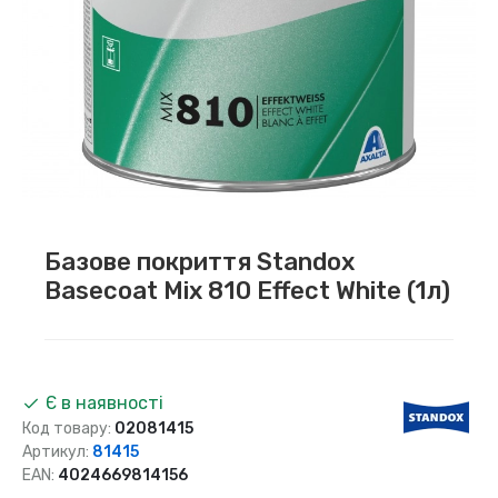
Базове покриття Standox
Basecoat Mix 810 Effect White (1л)
Є в наявності
Код товару:
02081415
Артикул:
81415
EAN:
4024669814156