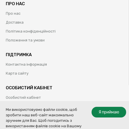
ПРО НАС
Про нас
Доставка
Політика конфіденційності
Положення та умови
ПІДТРИМКА
Контактна інформація
Карта сайту
ОСОБИСТИЙ КАБІНЕТ
Особистий кабінет
Історія замовлень
Ми використовуємо файли cookie, щоб
Я приймаю
зробити наш веб-сайт максимально
Обрані товари
зручним для Вас. Щоб погодитись з
використанням файлів cookie на Вашому