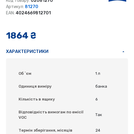
Код товару:
02081270
Артикул:
81270
EAN:
4024669812701
1864 ₴
ХАРАКТЕРИСТИКИ
Об `єм
1 л
Одиниця виміру
банка
Кількість в ящику
6
Відповідність вимогам по емісії
Так
VOC
Термін зберігання, місяців
24