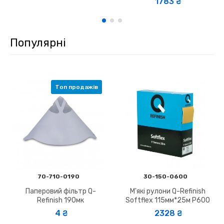
1783 ₴
Популярні
Топ продажів
70-710-0190
30-150-0600
Паперовий фільтр Q-
М'які рулони Q-Refinish
Refinish 190мк
Softflex 115мм*25м P600
4 ₴
2328 ₴