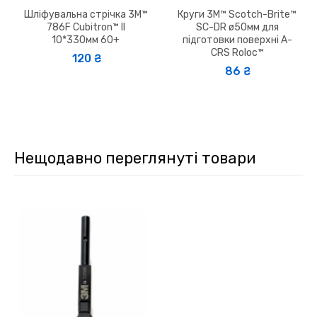
Шліфувальна стрічка 3M™
Круги 3M™ Scotch-Brite™
786F Cubitron™ II
SC-DR ø50мм для
10*330мм 60+
підготовки поверхні A-
CRS Roloc™
120 ₴
86 ₴
Нещодавно переглянуті товари