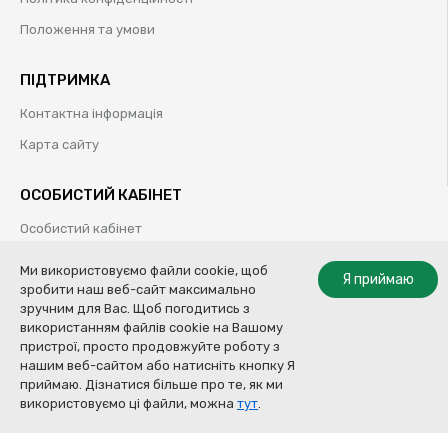
Положення та умови
ПІДТРИМКА
Контактна інформація
Карта сайту
ОСОБИСТИЙ КАБІНЕТ
Особистий кабінет
Історія замовлень
Ми використовуємо файли cookie, щоб
Я приймаю
зробити наш веб-сайт максимально
Обрані товари
зручним для Вас. Щоб погодитись з
використанням файлів cookie на Вашому
пристрої, просто продовжуйте роботу з
нашим веб-сайтом або натисніть кнопку Я
© Колор Систем ТОВ | Професійні рішення для кузовного ремонту |
приймаю. Дізнатися більше про те, як ми
2009-2020
Купити
використовуємо ці файли, можна
тут
.