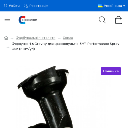
Увійти
Реєстрація
Українська
Фарбувальні пістолети
Сопла
Форсунка 1.6 Gravity для краскопультів 3M™ Performance Spray
Gun (5 шт/уп)
Новинка