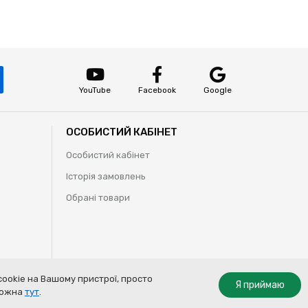
YouTube
Facebook
Google
ОСОБИСТИЙ КАБІНЕТ
Особистий кабінет
Історія замовлень
Обрані товари
ookie на Вашому пристрої, просто
Я приймаю
Opt Out
Allow cookies
 можна
тут
.