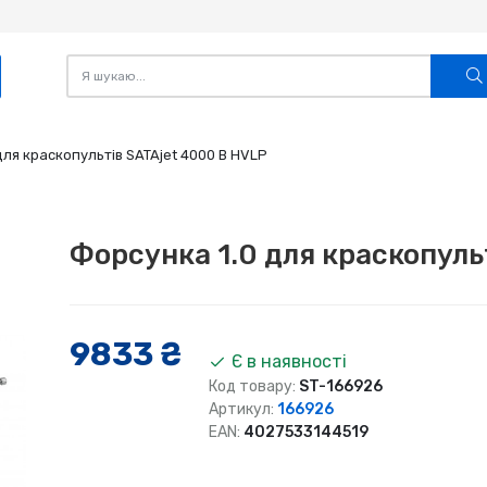
для краскопультів SATAjet 4000 B HVLP
Форсунка 1.0 для краскопуль
9833 ₴
Є в наявності
Код товару:
ST-166926
Артикул:
166926
EAN:
4027533144519