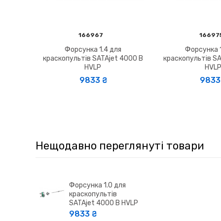
166967
16697
Форсунка 1.4 для
Форсунка 1
краскопультів SATAjet 4000 B
краскопультів SA
HVLP
HVL
9833 ₴
9833 
Нещодавно переглянуті товари
Форсунка 1.0 для
краскопультів
SATAjet 4000 B HVLP
9833 ₴