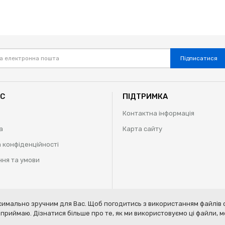
Підписатися
АС
ПІДТРИМКА
Контактна інформація
а
Карта сайту
 конфіденційності
ня та умови
имально зручним для Вас. Щоб погодитись з використанням файлів c
 our
terms of service
,
privacy policy
and
cookies policy
.
приймаю. Дізнатися більше про те, як ми використовуємо ці файли,
ту | 2009-2020