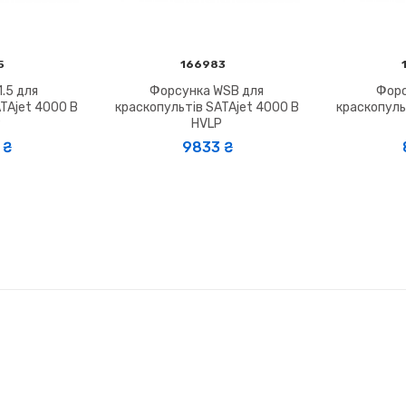
5
166983
.5 для
Форсунка WSB для
Форс
TAjet 4000 B
краскопультів SATAjet 4000 B
краскопуль
P
HVLP
₴
9833 ₴