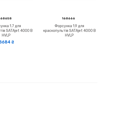
168658
168666
унка 1.7 для
Форсунка 1.9 для
тів SATAjet 4000 B
краскопультів SATAjet 4000 B
HVLP
HVLP
8684 ₴