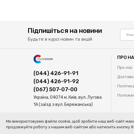
Підпишіться на новини
Будьте в курсі новин та акцій
ПРО Н
Про нас
(044) 426-91-91
Доставк
(044) 426-91-92
Політика
(067) 507-07-00
Положен
Україна, 04074 м. Київ, вул. Лугова
1А (заїзд з вул. Бережанська)
Ми використовуємо файли cookie, щоб зробити наш веб-сайт макс
Our Site Uses Cookies
By clicking Agree, you agree to
продовжуйте роботу з нашим веб-сайтом або натисніть кнопку Я 
© Колор Систем ТОВ | Професійні рішення для кузовного ремон